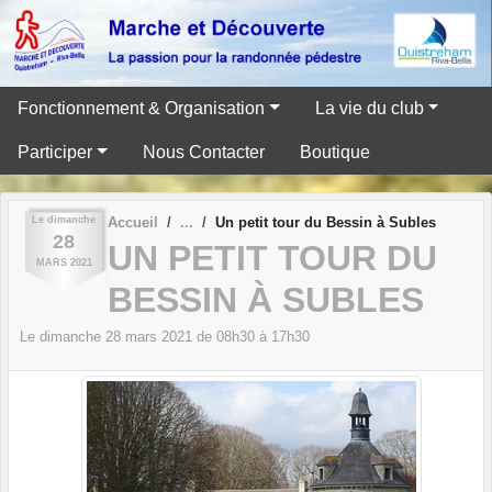
Panneau de gestion des cookies
Fonctionnement & Organisation
La vie du club
Participer
Nous Contacter
Boutique
Le
dimanche
Accueil
Un petit tour du Bessin à Subles
28
UN PETIT TOUR DU
MARS
2021
BESSIN À SUBLES
Le
dimanche
28
mars
2021
de 08h30 à 17h30