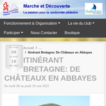
Panneau de gestion des cookies
Fonctionnement & Organisation
La vie du club
Participer
Nous Contacter
Boutique
Du
lundi
Accueil
09
Itinérant Bretagne: De Châteaux en Abbayes
au
jeudi
ITINÉRANT
19
MAI
2022
BRETAGNE: DE
CHÂTEAUX EN ABBAYES
Du
lundi
09
au
jeudi
19
mai
2022