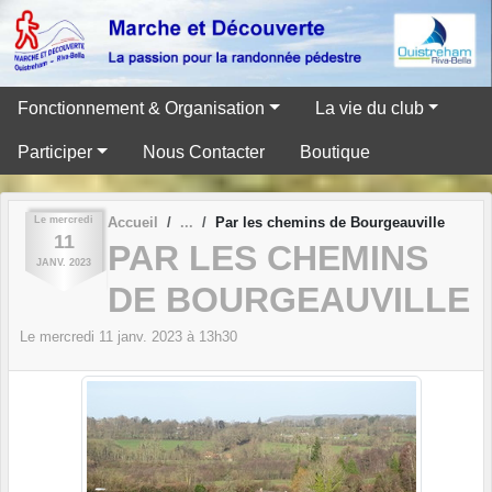
Panneau de gestion des cookies
Fonctionnement & Organisation
La vie du club
Participer
Nous Contacter
Boutique
Le
mercredi
Accueil
Par les chemins de Bourgeauville
11
PAR LES CHEMINS
JANV.
2023
DE BOURGEAUVILLE
Le
mercredi
11
janv.
2023
à 13h30