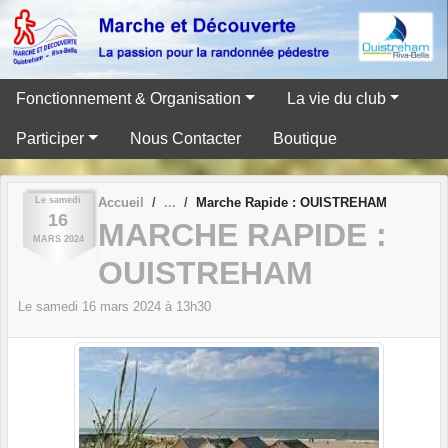
Panneau de gestion des cookies
Fonctionnement & Organisation
La vie du club
Participer
Nous Contacter
Boutique
Le
samedi
Accueil
Marche Rapide : OUISTREHAM
16
MARCHE RAPIDE :
MARS
2024
OUISTREHAM
Le
samedi
16
mars
2024
à 13h30