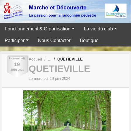
Panneau de gestion des cookies
Fonctionnement & Organisation
La vie du club
Participer
Nous Contacter
Boutique
Le
mercredi
Accueil
QUETIEVILLE
19
QUETIEVILLE
JUIN
2024
Le
mercredi
19
juin
2024