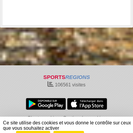
SPORTS
REGIONS
106561
visites
Charte cookies
Gestion des cookies
Ce site utilise des cookies et vous donne le contrôle sur ceux
Informations légales
Signaler un contenu inapproprié
que vous souhaitez activer