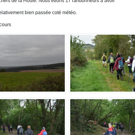
hers de la Houle. Nous étions 17 randonneurs à avoir
elativement bien passée coté météo.
cours