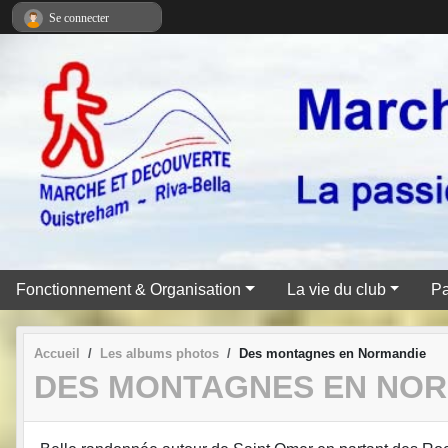
Panneau de gestion des cookies
Se connecter
Fonctionnement & Organisation
La vie du club
Pa
Accueil
Les albums photos
Des montagnes en Normandie
DES MONTAGNES EN NO