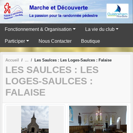
Panneau de gestion des cookies
Fonctionnement & Organisation
La vie du club
Participer
Nous Contacter
Boutique
Accueil
Les Saulces : Les Loges-Saulces : Falaise
LES SAULCES : LES
LOGES-SAULCES :
FALAISE