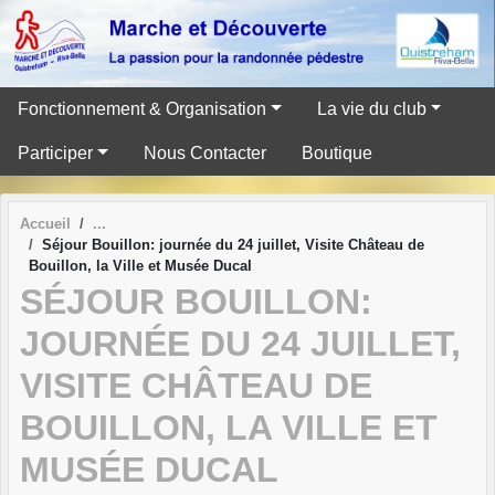
Panneau de gestion des cookies
Fonctionnement & Organisation
La vie du club
Participer
Nous Contacter
Boutique
Accueil
Séjour Bouillon: journée du 24 juillet, Visite Château de
Bouillon, la Ville et Musée Ducal
SÉJOUR BOUILLON:
JOURNÉE DU 24 JUILLET,
VISITE CHÂTEAU DE
BOUILLON, LA VILLE ET
MUSÉE DUCAL