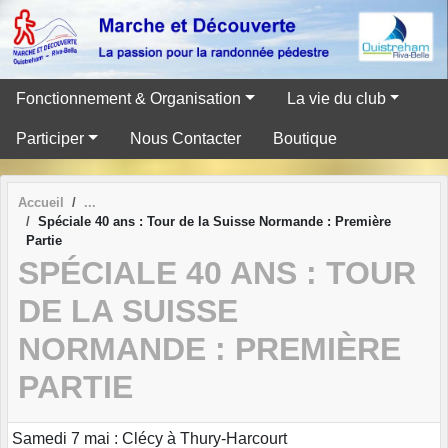
Panneau de gestion des cookies
Fonctionnement & Organisation
La vie du club
Participer
Nous Contacter
Boutique
Accueil
Spéciale 40 ans : Tour de la Suisse Normande : Première
Partie
SPÉCIALE 40 ANS : TOUR
DE LA SUISSE
NORMANDE : PREMIÈRE
PARTIE
Samedi 7 mai : Clécy à Thury-Harcourt