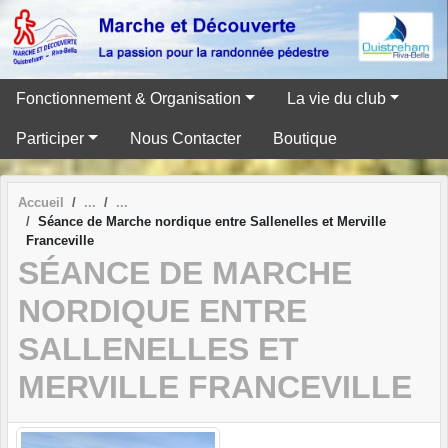
Panneau de gestion des cookies
Fonctionnement & Organisation
La vie du club
Participer
Nous Contacter
Boutique
Accueil
Séance de Marche nordique entre Sallenelles et Merville
Franceville
SÉANCE DE MARCHE
NORDIQUE ENTRE
SALLENELLES ET
MERVILLE FRANCEVILLE